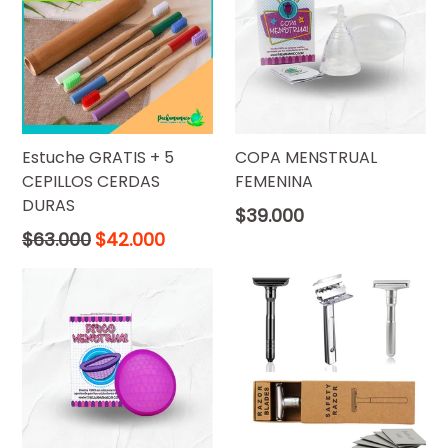
Estuche GRATIS + 5
COPA MENSTRUAL
CEPILLOS CERDAS
FEMENINA
DURAS
Precio
$39.000
normal
Precio
$63.000
$42.000
normal