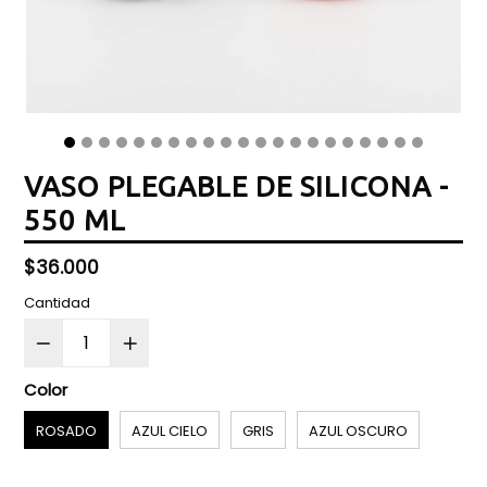
VASO PLEGABLE DE SILICONA -
550 ML
Precio
$36.000
normal
Cantidad
Color
ROSADO
AZUL CIELO
GRIS
AZUL OSCURO