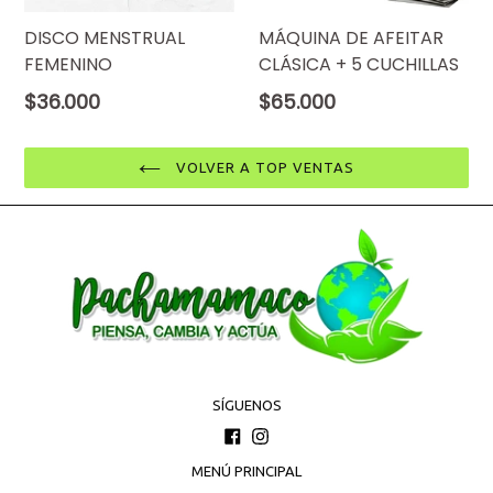
DISCO MENSTRUAL
MÁQUINA DE AFEITAR
FEMENINO
CLÁSICA + 5 CUCHILLAS
Precio
Precio
$36.000
$65.000
normal
normal
VOLVER A TOP VENTAS
SÍGUENOS
Facebook
Instagram
MENÚ PRINCIPAL