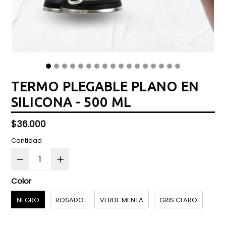
TERMO PLEGABLE PLANO EN
SILICONA - 500 ML
Precio
$36.000
normal
Cantidad
Color
NEGRO
ROSADO
VERDE MENTA
GRIS CLARO