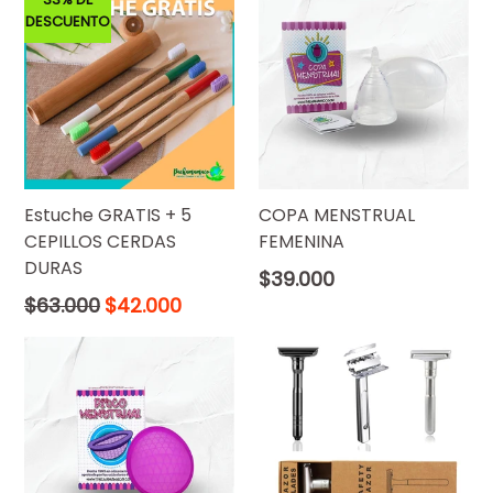
DESCUENTO
Estuche GRATIS + 5
COPA MENSTRUAL
CEPILLOS CERDAS
FEMENINA
DURAS
Precio
$39.000
normal
Precio
$63.000
$42.000
normal