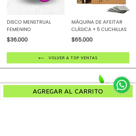
DISCO MENSTRUAL
MÁQUINA DE AFEITAR
FEMENINO
CLÁSICA + 5 CUCHILLAS
Precio
Precio
$36.000
$65.000
normal
normal
VOLVER A TOP VENTAS
AGREGAR AL CARRITO
SÍGUENOS
Facebook
Instagram