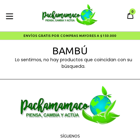
Ir
al
0
CA
CA
contenido
expandir/contraer
ENVÍOS GRATIS POR COMPRAS MAYORES A $150.000
BAMBÚ
Lo sentimos, no hay productos que coincidan con su
búsqueda.
SÍGUENOS