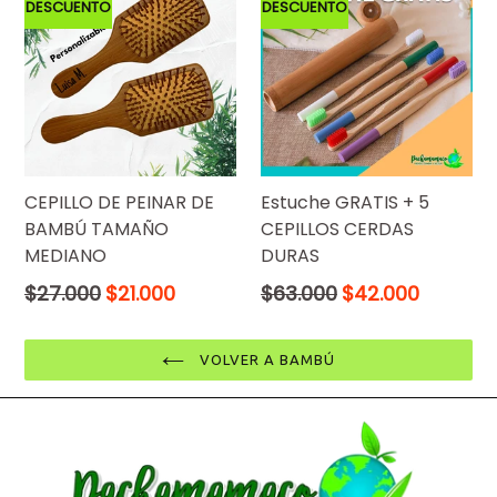
DESCUENTO
DESCUENTO
CEPILLO DE PEINAR DE
Estuche GRATIS + 5
BAMBÚ TAMAÑO
CEPILLOS CERDAS
MEDIANO
DURAS
Precio
Precio
$27.000
$21.000
$63.000
$42.000
normal
normal
VOLVER A BAMBÚ