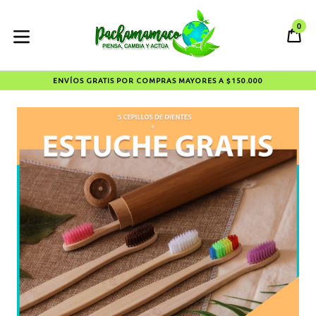
Ir
al
0
CA
CA
contenido
expandir/contraer
ENVÍOS GRATIS POR COMPRAS MAYORES A $150.000