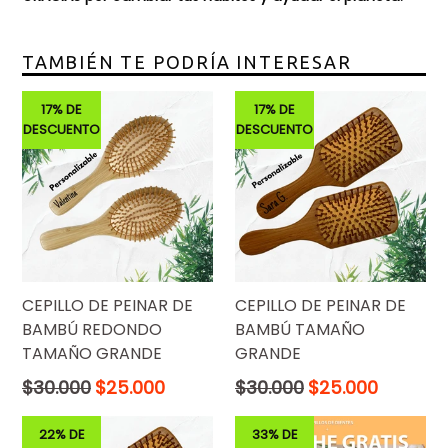
TAMBIÉN TE PODRÍA INTERESAR
17% DE
17% DE
DESCUENTO
DESCUENTO
CEPILLO DE PEINAR DE
CEPILLO DE PEINAR DE
BAMBÚ REDONDO
BAMBÚ TAMAÑO
TAMAÑO GRANDE
GRANDE
Precio
Precio
$30.000
$25.000
$30.000
$25.000
normal
normal
22% DE
33% DE